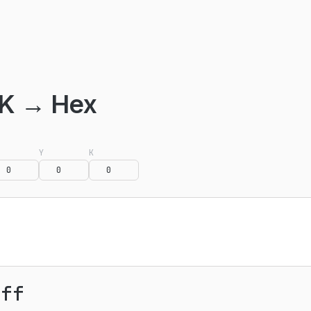
K → Hex
Y
K
fff