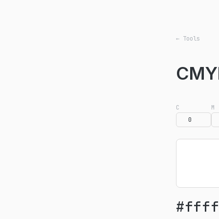
← Tools
CMY
C
M
#fff